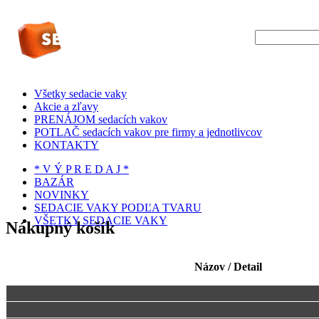
Všetky sedacie vaky
Akcie a zľavy
PRENÁJOM sedacích vakov
POTLAČ sedacích vakov pre firmy a jednotlivcov
KONTAKTY
* V Ý P R E D A J *
BAZÁR
NOVINKY
SEDACIE VAKY PODĽA TVARU
VŠETKY SEDACIE VAKY
Nákupný košík
Názov / Detail