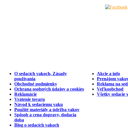
O sedacích vakoch, Zásady
Akcie a info
používania
Prenájom vakov
Obchodné podmienky
Reklama na sed
Ochrana osobných údajov a cookies
Veľkoobchod
Reklamácie
Všetky sedacie 
Vrátenie tovaru
Návod k sedaciemu vaku
Použité materiály a údržba vakov
Spôsob a cena dopravy, dodacia
doba
Blog o sedacích vakoch