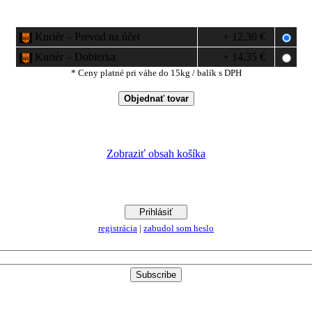
Kuriér – Prevod na účet
+ 12,30 €
Kuriér – Dobierka
+ 14,35 €
* Ceny platné pri váhe do 15kg / balík s DPH
Zobraziť obsah košíka
registrácia
|
zabudol som heslo