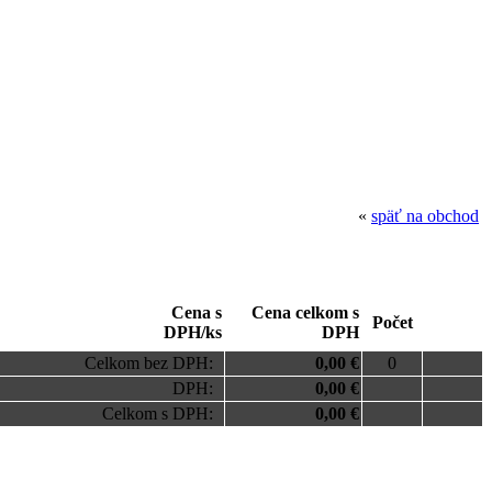
«
späť na obchod
Cena s
Cena celkom s
Počet
DPH/ks
DPH
Celkom bez DPH:
0,00 €
0
DPH:
0,00 €
Celkom s DPH:
0,00 €