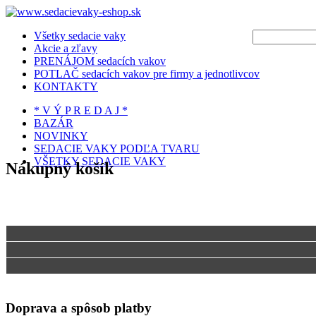
Všetky sedacie vaky
Akcie a zľavy
PRENÁJOM sedacích vakov
POTLAČ sedacích vakov pre firmy a jednotlivcov
KONTAKTY
* V Ý P R E D A J *
BAZÁR
NOVINKY
SEDACIE VAKY PODĽA TVARU
VŠETKY SEDACIE VAKY
Nákupný košík
Doprava a spôsob platby