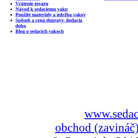
Vrátenie tovaru
Návod k sedaciemu vaku
Použité materiály a údržba vakov
Spôsob a cena dopravy, dodacia
doba
Blog o sedacích vakoch
www.sedac
obchod (zavináč)