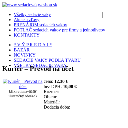
Všetky sedacie vaky
Akcie a zľavy
PRENÁJOM sedacích vakov
POTLAČ sedacích vakov pre firmy a jednotlivcov
KONTAKTY
* V Ý P R E D A J *
BAZÁR
NOVINKY
SEDACIE VAKY PODĽA TVARU
VŠETKY SEDACIE VAKY
Kuriér – Prevod na účet
cena:
12,30 €
bez DPH:
10,00 €
kliknutím zväčšiť
Rozmer:
ilustračný obrázok
Objem:
Materiál:
Dodacia doba: