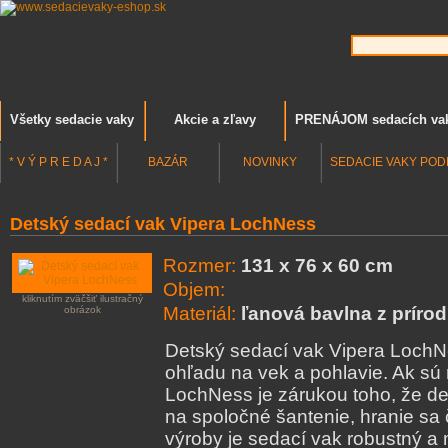
Všetky sedacie vaky
Akcie a zľavy
PRENÁJOM sedacích va
* V Ý P R E D A J *
BAZÁR
NOVINKY
SEDACIE VAKY POD
Detský sedací vak Vipera LochNess
Rozmer:
131 x 76 x 60 cm
Objem:
kliknutím zväčšiť ilustračný
Materiál:
ľanová bavlna z príro
obrázok
Detský sedací vak Vipera LochNe
ohľadu na vek a pohlavie. Ak sú
LochNess je zárukou toho, že d
na spoločné šantenie, hranie sa 
výroby je sedací vak robustný a