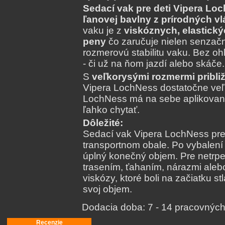
Sedací vak pre deti Vipera Lo
ľanovej bavlny z prírodných vl
vaku je z
viskóznych, elastický
peny
čo zaručuje nielen senzačn
rozmerovú stabilitu vaku. Bez oh
- či už na ňom jazdí alebo skáče.
S
veľkorysými rozmermi pribli
Vipera LochNess dostatočne veľk
LochNess má na sebe aplikované
ľahko chytať.
Dôležité:
Sedací vak Vipera LochNess pre 
transportnom obale. Po vybalení
úplný konečný objem. Pre netrpezl
trasením, ťahaním, nárazmi aleb
viskózy, ktoré boli na začiatku s
svoj objem.
Dodacia doba:
7 - 14 pracovných
Recenzie