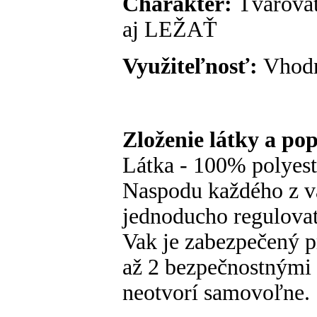
Charakter:
Tvarovat
aj LEŽAŤ
Využiteľnosť:
Vhodn
Zloženie látky a po
Látka - 100% polyes
Naspodu každého z va
jednoducho regulovať
Vak je zabezpečený p
až 2 bezpečnostnými
neotvorí samovoľne.