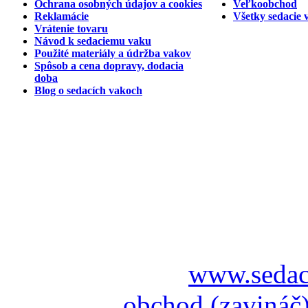
Ochrana osobných údajov a cookies
Veľkoobchod
Reklamácie
Všetky sedacie 
Vrátenie tovaru
Návod k sedaciemu vaku
Použité materiály a údržba vakov
Spôsob a cena dopravy, dodacia
doba
Blog o sedacích vakoch
www.sedac
obchod (zavináč)