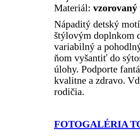
Materiál:
vzorovaný 
Nápaditý detský motí
štýlovým doplnkom de
variabilný a pohodln
ňom vyšantiť do sýto
úlohy. Podporte fantá
kvalitne a zdravo. Vď
rodičia.
FOTOGALÉRIA T