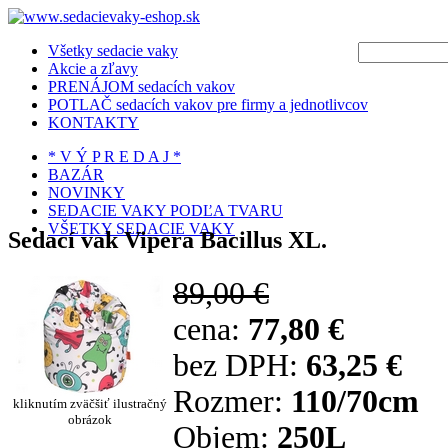
Všetky sedacie vaky
Akcie a zľavy
PRENÁJOM sedacích vakov
POTLAČ sedacích vakov pre firmy a jednotlivcov
KONTAKTY
* V Ý P R E D A J *
BAZÁR
NOVINKY
SEDACIE VAKY PODĽA TVARU
VŠETKY SEDACIE VAKY
Sedací vak Vipera Bacillus XL.
89,00 €
cena:
77,80 €
bez DPH:
63,25 €
Rozmer:
110/70cm
kliknutím zväčšiť ilustračný
obrázok
Objem:
250L