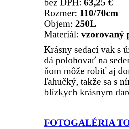
bez DPH:
63,25 €
Rozmer:
110/70cm
Objem:
250L
Materiál:
vzorovaný 
Krásny sedací vak s 
dá polohovať na seden
ňom môže robiť aj dom
ľahučký, takže sa s n
blízkych krásnym da
FOTOGALÉRIA T