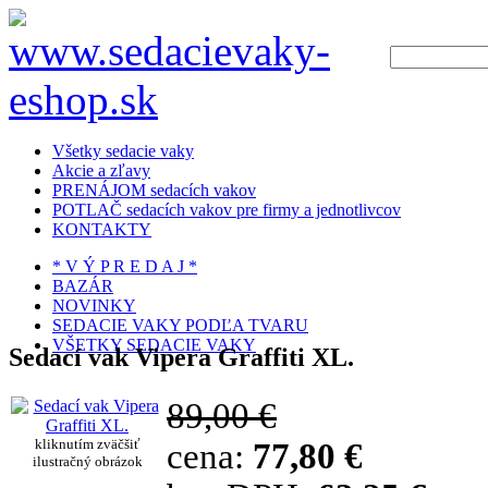
Všetky sedacie vaky
Akcie a zľavy
PRENÁJOM sedacích vakov
POTLAČ sedacích vakov pre firmy a jednotlivcov
KONTAKTY
* V Ý P R E D A J *
BAZÁR
NOVINKY
SEDACIE VAKY PODĽA TVARU
VŠETKY SEDACIE VAKY
Sedací vak Vipera Graffiti XL.
89,00 €
kliknutím zväčšiť
cena:
77,80 €
ilustračný obrázok