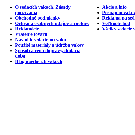
O sedacích vakoch, Zásady
Akcie a info
používania
Prenájom vakov
Obchodné podmienky
Reklama na sed
Ochrana osobných údajov a cookies
Veľkoobchod
Reklamácie
Všetky sedacie 
Vrátenie tovaru
Návod k sedaciemu vaku
Použité materiály a údržba vakov
Spôsob a cena dopravy, dodacia
doba
Blog o sedacích vakoch