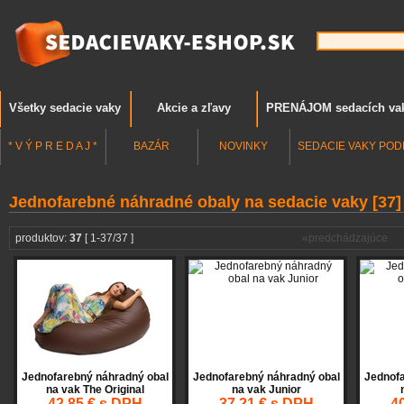
Všetky sedacie vaky
Akcie a zľavy
PRENÁJOM sedacích va
* V Ý P R E D A J *
BAZÁR
NOVINKY
SEDACIE VAKY POD
Jednofarebné náhradné obaly na sedacie vaky [37]
produktov:
37
[ 1-37/37 ]
«predchádzajúce
Jednofarebný náhradný obal
Jednofarebný náhradný obal
Jednofa
na vak The Original
na vak Junior
42,85 € s DPH
37,21 € s DPH
4