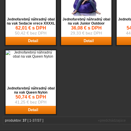
Jednofarebný náhradný obal
Jednofarebný náhradný obal
Jednofa
na vak Sedacie vrece XXXXL
na vak Junior Outdoor
62,01 € s DPH
36,08 € s DPH
5
50,42 € bez DPH
29,33 € bez DPH
44
Detail
Detail
Jednofarebný náhradný obal
na vak Queen Nylon
50,74 € s DPH
41,25 € bez DPH
Detail
produktov:
37
[ 1-37/37 ]
«predchádzajúce