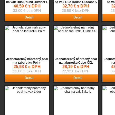
na vak Duo Round Outdoor L
na vak Duo Round Outdoor S
na va
40,59 € s DPH
32,70 € s DPH
3
33,00 € bez DPH
26,58 € bez DPH
26
Detail
Detail
Jednofarebný náhradný obal
Jednofarebný náhradný obal
Jednofa
na taburetku Point
na taburetku Cube XXL
na
25,93 € s DPH
28,19 € s DPH
4
21,08 € bez DPH
22,92 € bez DPH
35
Detail
Detail