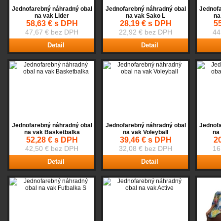
Jednofarebný náhradný obal
Jednofarebný náhradný obal
Jednofa
na vak Lider
na vak Sako L
na
58,63 € s DPH
28,19 € s DPH
5
47,67 € bez DPH
22,92 € bez DPH
44
Detail
Detail
Jednofarebný náhradný obal
Jednofarebný náhradný obal
Jednofa
na vak Basketbalka
na vak Voleyball
na
52,28 € s DPH
39,46 € s DPH
2
42,50 € bez DPH
32,08 € bez DPH
16
Detail
Detail