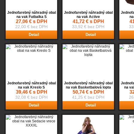
Jednofarebný náhradný obal
Jednofarebný náhradný obal
Jednofa
na vak Futbalka S
na vak Active
na
27,06 € s DPH
41,72 € s DPH
4
22,00 € bez DPH
33,92 € bez DPH
33
Detail
Detail
Jednofarebný náhradný obal
Jednofarebný náhradný obal
Jednofa
na vak Kreslo S
na vak Basketbalová lopta
na va
39,46 € s DPH
50,74 € s DPH
3
32,08 € bez DPH
41,25 € bez DPH
26
Detail
Detail