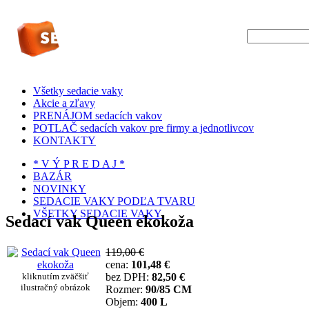
Všetky sedacie vaky
Akcie a zľavy
PRENÁJOM sedacích vakov
POTLAČ sedacích vakov pre firmy a jednotlivcov
KONTAKTY
* V Ý P R E D A J *
BAZÁR
NOVINKY
SEDACIE VAKY PODĽA TVARU
VŠETKY SEDACIE VAKY
Sedací vak Queen ekokoža
119,00 €
cena:
101,48 €
kliknutím zväčšiť
bez DPH:
82,50 €
ilustračný obrázok
Rozmer:
90/85 CM
Objem:
400 L