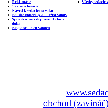
Reklamácie
Všetky sedacie 
Vrátenie tovaru
Návod k sedaciemu vaku
Použité materiály a údržba vakov
Spôsob a cena dopravy, dodacia
doba
Blog o sedacích vakoch
www.sedac
obchod (zavináč)