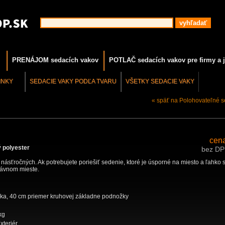
PRENÁJOM sedacích vakov
POTLAČ sedacích vakov pre firmy a j
INKY
SEDACIE VAKY PODĽA TVARU
VŠETKY SEDACIE VAKY
« späť na Polohovateľné s
cen
 polyester
bez D
e násťročných. Ak potrebujete poriešiť sedenie, ktoré je úsporné na miesto a ľahko 
rávnom mieste.
ka, 40 cm priemer kruhovej základne podnožky
kg
Exteriér