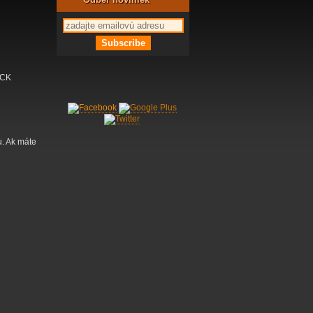
OCK
u. Ak máte