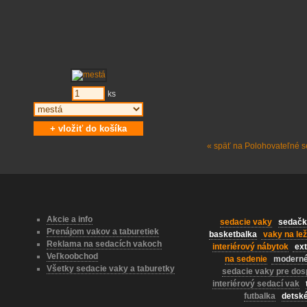
ks
« späť na Polohovateľné s
Akcie a info
sedacie vaky
sedačk
Prenájom vakov a taburetiek
basketbalka
vaky na lež
Reklama na sedacích vakoch
interiérový nábytok
ext
Veľkoobchod
na sedenie
moderné
Všetky sedacie vaky a taburetky
sedacie vaky pre dos
interiérový sedací vak
futbalka
detsk