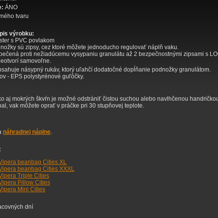
e:
ÁNO
vného tvaru
opis výrobku:
ester s PVC povlakom
ožky sú zipsy, cez ktoré môžete jednoducho regulovať náplň vaku.
pečená proti nežiadúcemu vysypaniu granulátu až 2 bezpečnostnými zipsami s L
eotvorí samovoľne.
ahuje násypný rukáv, ktorý uľahčí dodatočné dopĺňanie podnožky granulátom.
ov - EPS polystyrénové guľôčky.
o aj mokrých škvŕn je možné odstrániť čistou suchou alebo navlhčenou handričko
al, vak môžete oprať v práčke pri 30 stupňovej teplote.
a
náhradnej náplne
.
:
Vipera beanbag Cities XL
Vipera beanbag Cities XXXL
ipera Triple Cities
ipera Pillow Cities
ipera Mini Cities
acovných dní