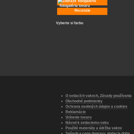
fotogaléria tovaru
Recenzie
Vyberte si farbu
O sedacích vakoch, Zásady používania
Obchodné podmienky
Ochrana osobných údajov a cookies
Reklamácie
Vrátenie tovaru
Návod k sedaciemu vaku
Použité materiály a údržba vakov
Spôsob a cena dopravy, dodacia doba