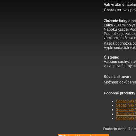
Vak vrátane nápln
Charakter:
vak pe
Zloženie látky a p
Látka - 100% poly
Naboku každej Podn
Podnožka je zabez
zámkom, takže sa n
Každá podnožka obs
Výplň sedacích vak
Čistenie:
Väčšinu suchých ak
vo vaku vnútorný ob
Súvisiaci tovar:
Možnosť dokúpeni
Podobné produkty
Sedací vak 
Sedací vak 
Sedací vak V
Sedací vak V
Sedací vak V
Dodacia doba:
7 pr