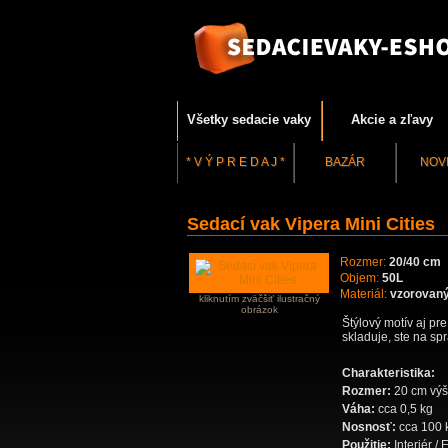
Všetky sedacie vaky
Akcie a zľavy
* V Ý P R E D A J *
BAZÁR
NOV
Sedací vak Vipera Mini Cities
Rozmer:
20/40 cm
Objem:
50L
Materiál:
vzorovaný
kliknutím zväčšiť ilustračný
obrázok
Štýlový motív aj pr
skladuje, ste na sp
Charakteristika:
Rozmer:
20 cm výš
Váha:
cca 0,5 kg
Nosnosť:
cca 100 
Použitie:
Interiér / 