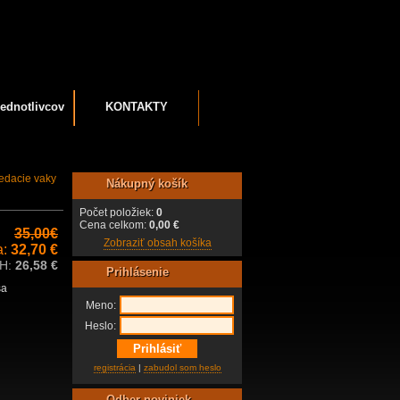
ednotlivcov
KONTAKTY
edacie vaky
Nákupný košík
Počet položiek:
0
Cena celkom:
0,00 €
35,00€
Zobraziť obsah košíka
a:
32,70 €
PH:
26,58 €
Prihlásenie
sa
Meno:
Heslo:
registrácia
|
zabudol som heslo
Odber noviniek