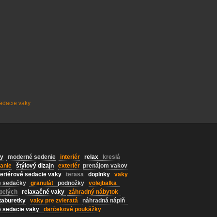
edacie vaky
y
moderné sedenie
interiér
relax
kreslá
anie
štýlový dizajn
exteriér
prenájom vakov
eriérové sedacie vaky
terasa
doplnky
vaky
 sedačky
granulát
podnožky
volejbalka
pelých
relaxačné vaky
záhradný nábytok
taburetky
vaky pre zvieratá
náhradná náplň
é sedacie vaky
darčekové poukážky