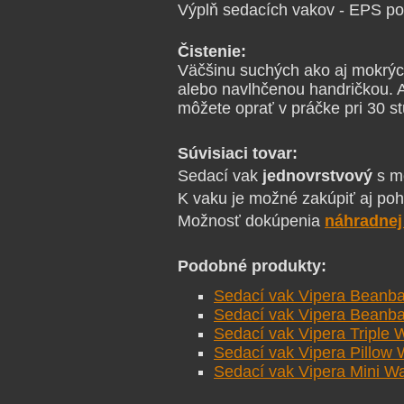
Výplň sedacích vakov - EPS po
Čistenie:
Väčšinu suchých ako aj mokrýc
alebo navlhčenou handričkou. A
môžete oprať v práčke pri 30 st
Súvisiaci tovar:
Sedací vak
jednovrstvový
s m
K vaku je možné zakúpiť aj po
Možnosť dokúpenia
náhradnej
Podobné produkty:
Sedací vak Vipera Beanb
Sedací vak Vipera Beanb
Sedací vak Vipera Triple 
Sedací vak Vipera Pillow 
Sedací vak Vipera Mini Wa