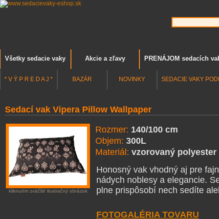
Všetky sedacie vaky
Akcie a zľavy
PRENÁJOM sedacích va
* V Ý P R E D A J *
BAZÁR
NOVINKY
SEDACIE VAKY POD
Sedací vak Vipera Pillow Wallpaper
Rozmer:
140/100 cm
Objem:
300L
Materiál:
vzorovaný polyester
Honosný vak vhodný aj pre fa
nádych noblesy a elegancie. Se
plne prispôsobí nech sedíte ale
kliknutím zväčšiť ilustračný obrázok
FOTOGALÉRIA TOVARU