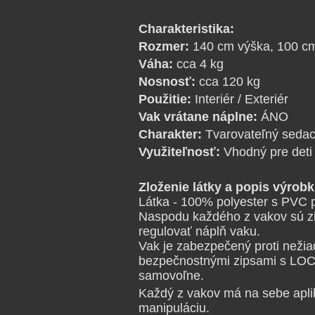
Charakteristika:
Rozmer:
140 cm výška, 100 cm
Váha:
cca 4 kg
Nosnosť:
cca 120 kg
Použitie:
Interiér / Exteriér
Vak vrátane náplne:
ÁNO
Charakter:
Tvarovateľný seda
Využiteľnosť:
Vhodný pre deti
Zloženie látky a popis výrobk
Látka - 100% polyester s PVC
Naspodu každého z vakov sú zi
regulovať náplň vaku.
Vak je zabezpečený proti neži
bezpečnostnými zipsami s LOC
samovoľne.
Každý z vakov má na sebe apli
manipuláciu.